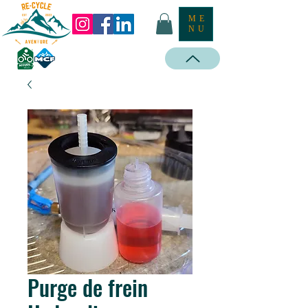
ME
NU
Purge de frein