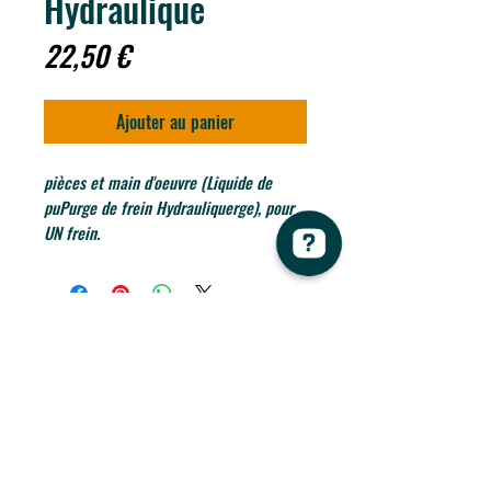
Hydraulique
Prix
22,50 €
Ajouter au panier
pièces et main d'oeuvre (Liquide de
puPurge de frein Hydrauliquerge), pour
UN frein.
Re-Cycle Aventure Vérifiez 115 avis sur Google
Conditions générales de ventes
Espace membres
FAQ
re.cycle.aventure@gmail.com