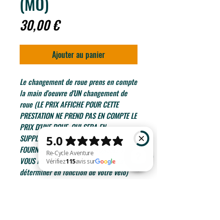
(MO)
Prix
30,00 €
Ajouter au panier
Le changement de roue prens en compte
la main d'oeuvre d'UN changement de
roue
(LE PRIX AFFICHE POUR CETTE
PRESTATION NE PREND PAS EN COMPTE LE
PRIX D'UNE ROUE, QUI SERA EN
SUPPLEMENT SI VOUS NE LA
FOURNChangement roue (MO)ISSEZ PAS
VOUS MÊME, le prix des pièces reste à
déterminer en fonction de votre vélo)
Re-Cycle Aventure Vérifiez 115 avis sur Google
Conditions générales de ventes