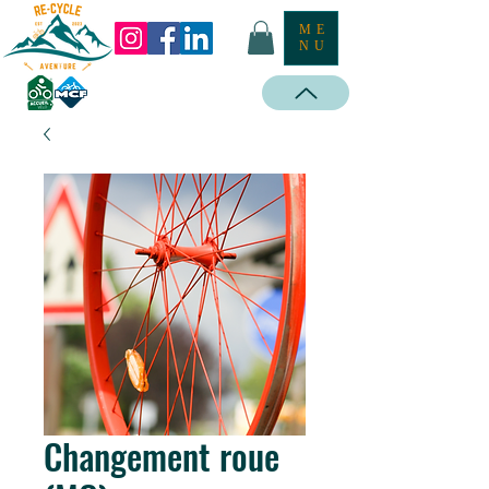
ME
NU
Changement roue