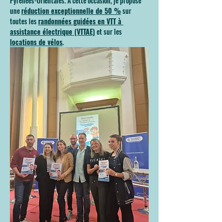
Pyrénées-Orientales. À cette occasion, je propose 
une 
réduction exceptionnelle de 50 %
 sur 
toutes les 
randonnées guidées en VTT à 
assistance électrique (VTTAE)
 et sur les 
locations de vélos
.