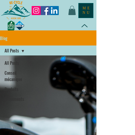
ME
NU
Blog
All Posts
All Posts
Conseil
mécanique
Produits
Évènements